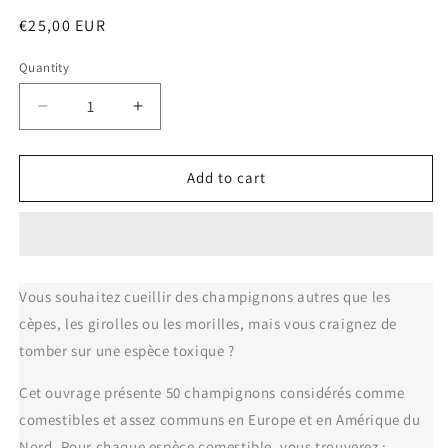
Regular
€25,00 EUR
price
Quantity
Decrease
Increase
quantity
quantity
for
for
N°6
N°6
Add to cart
Ce
Ce
champignon,
champignon,
est-
est-
il
il
comestible
comestible
Vous souhaitez cueillir des champignons autres que les
?
?
cèpes, les girolles ou les morilles, mais vous craignez de
tomber sur une espèce toxique ?
Cet ouvrage présente 50 champignons considérés comme
comestibles et assez communs en Europe et en Amérique du
Nord. Pour chaque espèce comestible, vous trouverez :