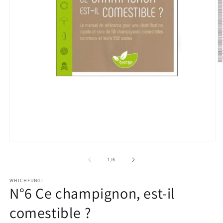
O
m
2
in
m
Open
media
1
of
1
/
6
in
modal
WHICHFUNGI
N°6 Ce champignon, est-il
comestible ?