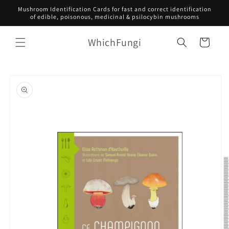
Skip to
Mushroom Identification Cards for fast and correct identification
content
of edible, poisonous, medicinal & psilocybin mushrooms
WhichFungi
Cart
Skip to
product
information